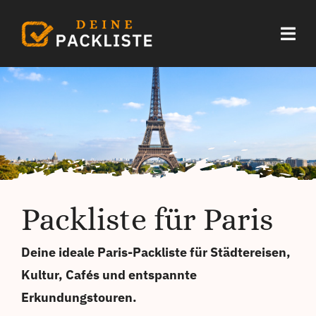
Zum
Inhalt
Togg
springen
Navi
Start
Urlaub
Sommerurlaub
Packliste für Paris
Festival
Deine ideale Paris-Packliste für Städtereisen,
Weitere
Kultur, Cafés und entspannte
Erkundungstouren.