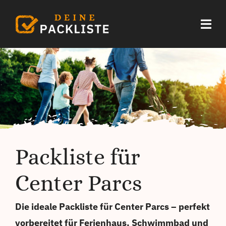
Zum
Inhalt
Togg
springen
Navi
Start
Urlaub
Sommerurlaub
Packliste für
Festival
Center Parcs
Weitere
Die ideale Packliste für Center Parcs – perfekt
vorbereitet für Ferienhaus, Schwimmbad und